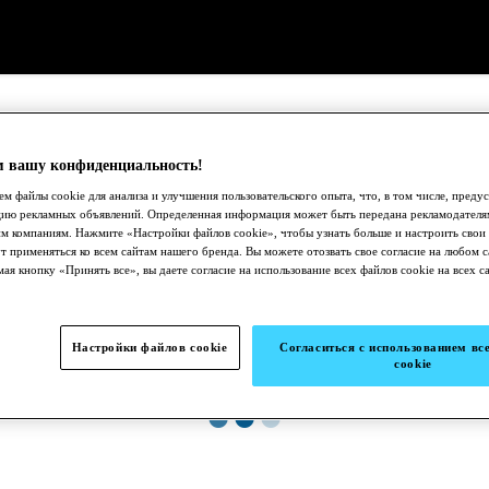
 вашу конфиденциальность!
м файлы cookie для анализа и улучшения пользовательского опыта, что, в том числе, преду
цию рекламных объявлений. Определенная информация может быть передана рекламодателя
м компаниям. Нажмите «Настройки файлов cookie», чтобы узнать больше и настроить свои
т применяться ко всем сайтам нашего бренда. Вы можете отозвать свое согласие на любом с
ая кнопку «Принять все», вы даете согласие на использование всех файлов cookie на всех с
Настройки файлов cookie
Согласиться с использованием вс
cookie
●
●
●