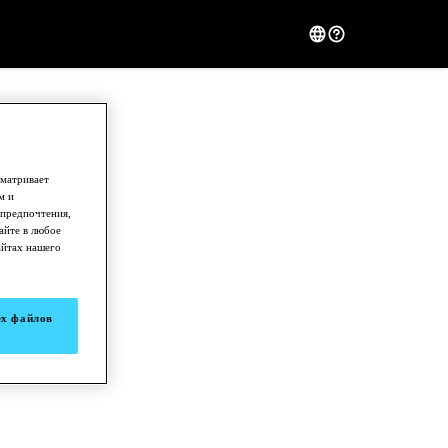
сматривает
м и
 предпочтения,
айте в любое
айтах нашего
ех файлов