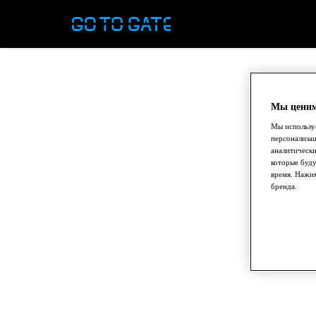
Мы ценим
Мы используе
персонализа
аналитически
которые буду
время. Нажим
бренда.